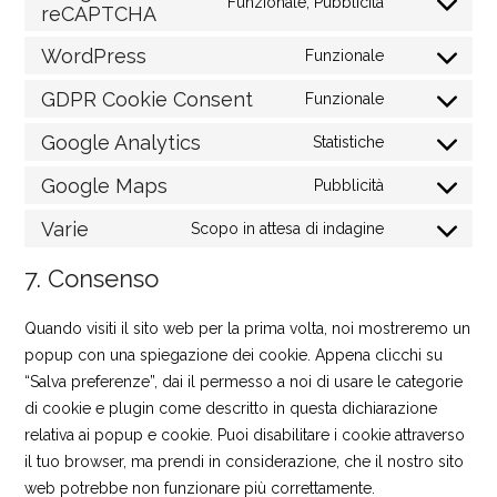
Funzionale, Pubblicità
CONSENT
reCAPTCHA
TO
SERVICE
GOOGLE-
RECAPTCHA
WordPress
Funzionale
CONSENT
TO
SERVICE
WORDPRESS
GDPR Cookie Consent
Funzionale
CONSENT
TO
SERVICE
GDPR-
Google Analytics
Statistiche
CONSENT
COOKIE-
TO
CONSENT
SERVICE
GOOGLE-
Google Maps
Pubblicità
CONSENT
ANALYTICS
TO
SERVICE
GOOGLE-
Varie
Scopo in attesa di indagine
CONSENT
MAPS
TO
SERVICE
VARIE
7. Consenso
Quando visiti il sito web per la prima volta, noi mostreremo un
popup con una spiegazione dei cookie. Appena clicchi su
“Salva preferenze”, dai il permesso a noi di usare le categorie
di cookie e plugin come descritto in questa dichiarazione
relativa ai popup e cookie. Puoi disabilitare i cookie attraverso
il tuo browser, ma prendi in considerazione, che il nostro sito
web potrebbe non funzionare più correttamente.